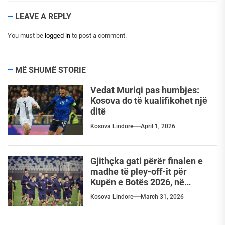
LEAVE A REPLY
You must be
logged in
to post a comment.
MË SHUMË STORIE
Vedat Muriqi pas humbjes:
Kosova do të kualifikohet një
ditë
Kosova Lindore
April 1, 2026
Gjithçka gati përër finalen e
madhe të pley-off-it për
Kupën e Botës 2026, në
ndeshjen mes Kosovës dhe
Kosova Lindore
March 31, 2026
Turqisë