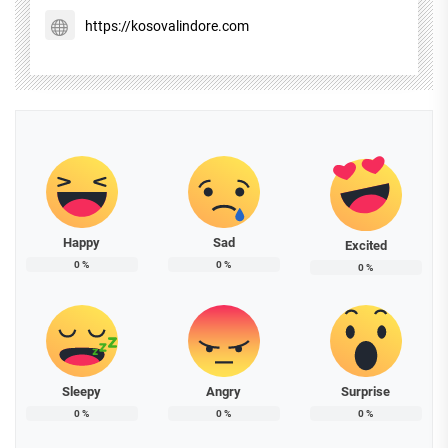
https://kosovalindore.com
Happy
Sad
Excited
0
%
0
%
0
%
Sleepy
Angry
Surprise
0
%
0
%
0
%