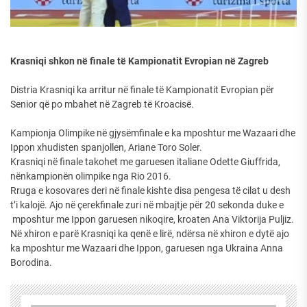
Krasniqi shkon në finale të Kampionatit Evropian në Zagreb
Distria Krasniqi ka arritur në finale të Kampionatit Evropian për
Senior që po mbahet në Zagreb të Kroacisë.
Kampionja Olimpike në gjysëmfinale e ka mposhtur me Wazaari dhe
Ippon xhudisten spanjollen, Ariane Toro Soler.
Krasniqi në finale takohet me garuesen italiane Odette Giuffrida,
nënkampionën olimpike nga Rio 2016.
Rruga e kosovares deri në finale kishte disa pengesa të cilat u desh
t’i kalojë. Ajo në çerekfinale zuri në mbajtje për 20 sekonda duke e
mposhtur me Ippon garuesen nikoqire, kroaten Ana Viktorija Puljiz.
Në xhiron e parë Krasniqi ka qenë e lirë, ndërsa në xhiron e dytë ajo
ka mposhtur me Wazaari dhe Ippon, garuesen nga Ukraina Anna
Borodina.