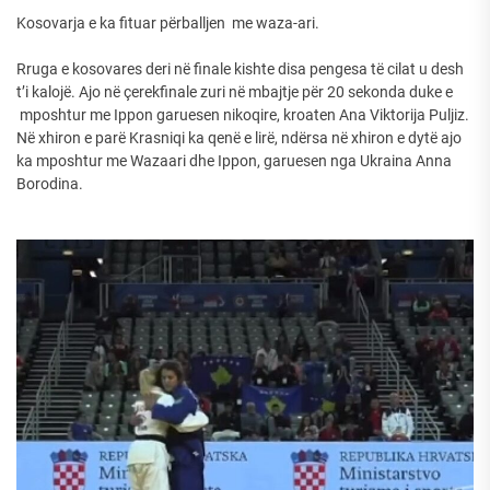
Kosovarja e ka fituar përballjen me waza-ari.
Rruga e kosovares deri në finale kishte disa pengesa të cilat u desh
t’i kalojë. Ajo në çerekfinale zuri në mbajtje për 20 sekonda duke e
mposhtur me Ippon garuesen nikoqire, kroaten Ana Viktorija Puljiz.
Në xhiron e parë Krasniqi ka qenë e lirë, ndërsa në xhiron e dytë ajo
ka mposhtur me Wazaari dhe Ippon, garuesen nga Ukraina Anna
Borodina.