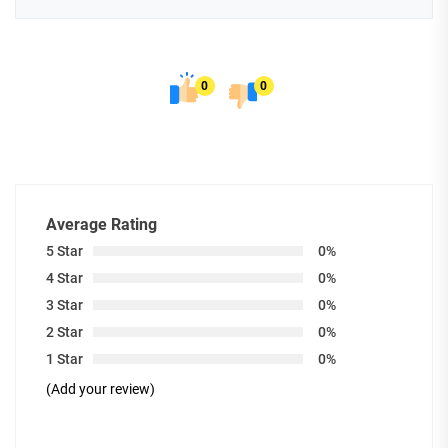
0
0
Average Rating
5 Star
0%
4 Star
0%
3 Star
0%
2 Star
0%
1 Star
0%
(Add your review)