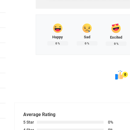
Happy
Sad
Excited
0
%
0
%
0
%
0
Average Rating
5 Star
0%