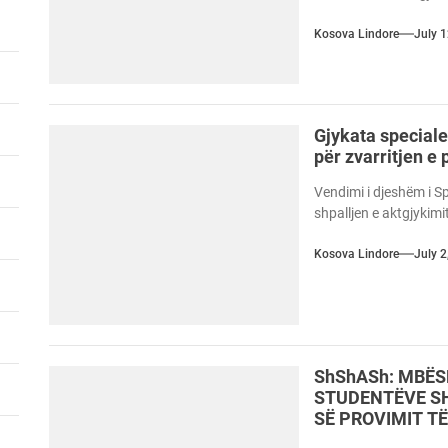
Kosova Lindore
July 
Gjykata speciale 
për zvarritjen e 
Vendimi i djeshëm i Sp
shpalljen e aktgjykimit
Kosova Lindore
July 2
ShShASh: MBËS
STUDENTËVE SH
SË PROVIMIT T
TYRE AMTARE S