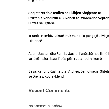
e qytetare
Shqipt
Shqiptarët do e realizojnë Lidhjen Shqiptare të
Prizrenit, Vendimin e Kuvëndit të Vlorës dhe Veprën
Triumf
Luftës së UÇK-së
Adem J
Triumfi i Kombit/Askush nuk mund t’a pengojë Lëvizje
Historisë
Besa, 
Adem Jashari dhe Familja Jashari janë shëmbulli më i
lartënë histori i sacrificës për liri, atdhedhe komb
Besa, Kanuni, Kushtetuta, Atdheu, Demokracia, Shteti 
së Drejtës, Kodi i Nderit!
Recent Comments
No comments to show.