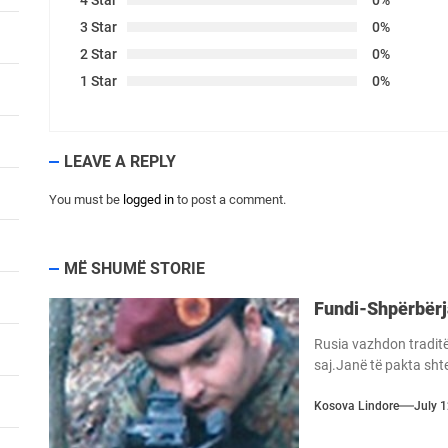
4 Star
0%
3 Star
0%
2 Star
0%
1 Star
0%
LEAVE A REPLY
You must be
logged in
to post a comment.
MË SHUMË STORIE
Fundi-Shpërbërj
Rusia vazhdon traditën
saj.Janë të pakta shte
Kosova Lindore
July 