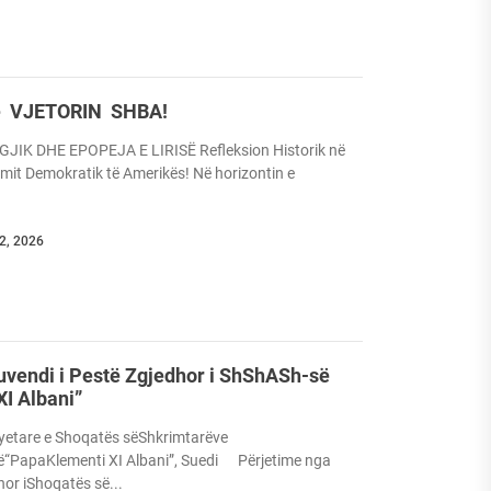
ë VJETORIN SHBA!
IK DHE EPOPEJA E LIRISË Refleksion Historik në
imit Demokratik të Amerikës! Në horizontin e
12, 2026
uvendi i Pestë Zgjedhor i ShShASh-së
I Albani”
yetare e Shoqatës sëShkrimtarëve
ë“PapaKlementi XI Albani”, Suedi Përjetime nga
hor iShoqatës së...