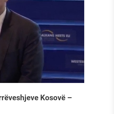
it të Vlorës dhe Veprën e Luftës së UÇK-së
icës për liri, atdhedhe komb
it!
rrëveshjeve Kosovë –