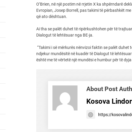
O’Brien, në një postim në rrjetin X ka shpërndarë dekl
Evropian, Josep Borrell, pas takimi të përbashkët me
që ato dështuan.
Ai tha se palët duhet të ripërkushtohen për të trajtu
Dialogut të lehtësuar nga BE-ja.
“Takimi i së mërkurës nënvizoi faktin se palët duhet 
ndjekur mundësitë në kuadër të Dialogut të lehtësuar
është me të vërtetë një mundësi e humbur për të dyja 
About Post Aut
Kosova Lindo
https://kosovalin