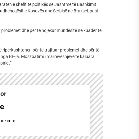
aratën e shefit të politikës së Jashtme të Bashkimit
 udhëheqësit e Kosovës dhe Serbisë në Bruksel, pasi
ar problemet dhe për të ndjekur mundësitë në kuadër të
të ripërkushtohen për të trajtuar problemet dhe për të
 nga BE-ja. Moszbatimi i marrëveshjeve të kaluara
palët”.
hor
re
dore.com