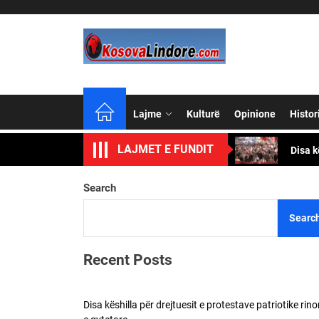
Skip
to
the
content
Lajme
Kulturë
Opinione
Histor
Besa, 
LAJMET E FUNDIT
Disa k
Shqipt
Search
Triumf
Searc
Adem J
Recent Posts
Besa, 
Disa këshilla për drejtuesit e protestave patriotike rino
Disa k