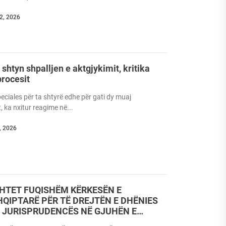
12, 2026
shtyn shpalljen e aktgjykimit, kritika
procesit
eciales për ta shtyrë edhe për gati dy muaj
, ka nxitur reagime në...
, 2026
HTET FUQISHËM KËRKESËN E
QIPTARË PËR TË DREJTËN E DHËNIES
Ë JURISPRUDENCËS NË GJUHËN E
HQIPE