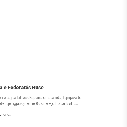
a e Federatës Ruse
 e saj të luftës ekspansioniste ndaj fqinjëve të
tet që ngjasojnë me Rusinë.Ajo historikisht...
12, 2026