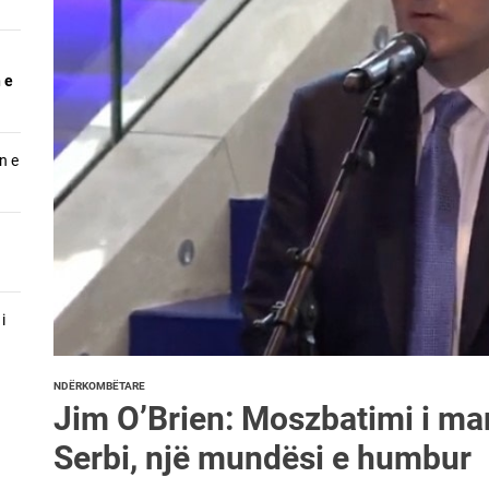
arët do e realizojnë Lidhjen Shqiptare të Prizrenit, Vendimin e Kuvënd
 e
i i Kombit/Askush nuk mund t’a pengojë Lëvizjen e Historisë
ashari dhe Familja Jashari janë shëmbulli më i lartënë histori i sacrif
n e
Kanuni, Kushtetuta, Atdheu, Demokracia, Shteti i së Drejtës, Kodi i Nder
i
NDËRKOMBËTARE
Jim O’Brien: Moszbatimi i ma
Serbi, një mundësi e humbur