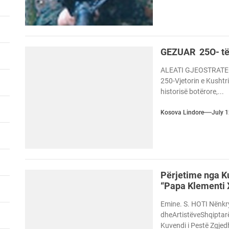
GEZUAR 25O- t
ALEATI GJEOSTRATEGJ
250-Vjetorin e Kushtr
historisë botërore,...
Kosova Lindore
July 
Përjetime nga K
“Papa Klementi X
Emine. S. HOTI Nënkr
dheArtistëveShqiptar
Kuvendi i Pestë Zgjed