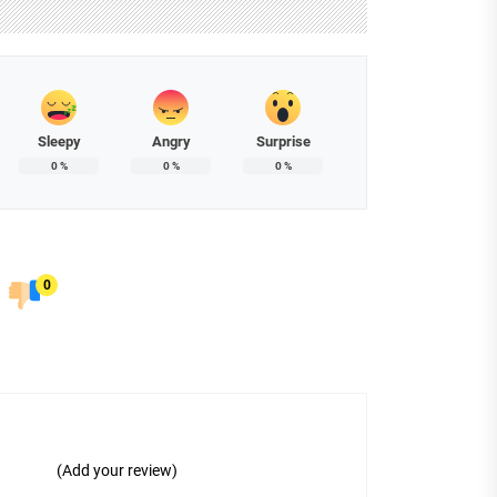
Sleepy
Angry
Surprise
0
%
0
%
0
%
0
(Add your review)