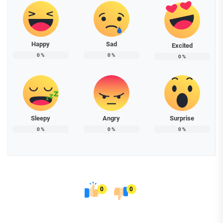
Happy
Sad
Excited
0
%
0
%
0
%
Sleepy
Angry
Surprise
0
%
0
%
0
%
0
0