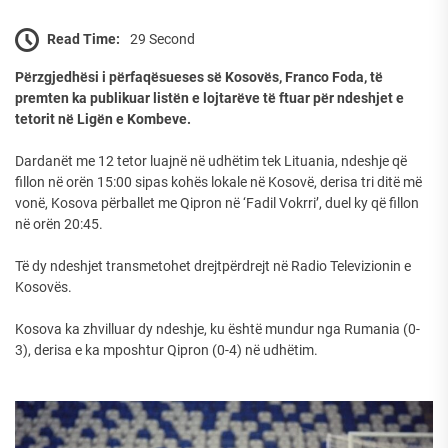
Read Time:
29 Second
Përzgjedhësi i përfaqësueses së Kosovës, Franco Foda, të
premten ka publikuar listën e lojtarëve të ftuar për ndeshjet e
tetorit në Ligën e Kombeve.
Dardanët me 12 tetor luajnë në udhëtim tek Lituania, ndeshje që
fillon në orën 15:00 sipas kohës lokale në Kosovë, derisa tri ditë më
vonë, Kosova përballet me Qipron në ‘Fadil Vokrri’, duel ky që fillon
në orën 20:45.
Të dy ndeshjet transmetohet drejtpërdrejt në Radio Televizionin e
Kosovës.
Kosova ka zhvilluar dy ndeshje, ku është mundur nga Rumania (0-
3), derisa e ka mposhtur Qipron (0-4) në udhëtim.