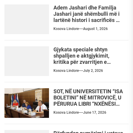
Adem Jashari dhe Familja
Jashari janë shëmbulli më i
lartënë histori i sacrificës
për liri, atdhedhe komb
Kosova Lindore
August 1, 2026
Gjykata speciale shtyn
shpalljen e aktgjykimit,
kritika për zvarritjen e
procesit
Kosova Lindore
July 2, 2026
SOT, NË UNIVERSITETIN “ISA
BOLETINI” NË MITROVICË, U
PËRURUA LIBRI “NXËNËSI
ËSHTË E ARDHMJA”, I
Kosova Lindore
June 17, 2026
AUTORES LENDITA UKA
IBISHI