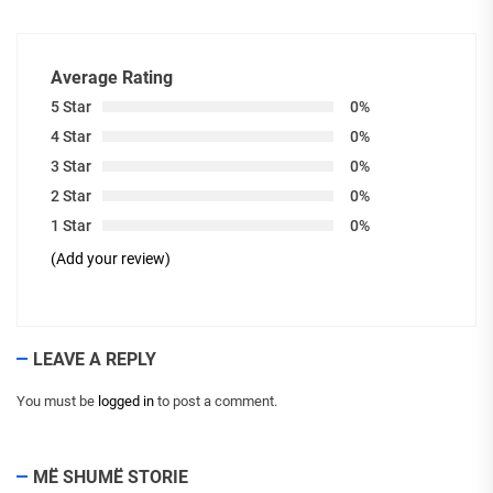
Average Rating
5 Star
0%
4 Star
0%
3 Star
0%
2 Star
0%
1 Star
0%
(Add your review)
LEAVE A REPLY
You must be
logged in
to post a comment.
MË SHUMË STORIE