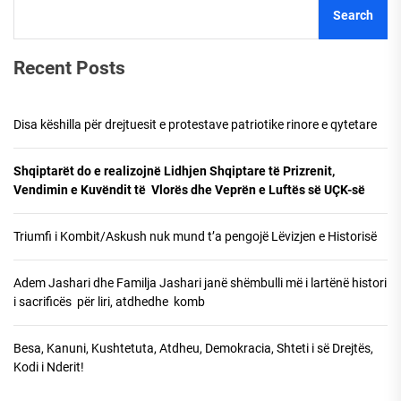
Search
Recent Posts
Disa këshilla për drejtuesit e protestave patriotike rinore e qytetare
Shqiptarët do e realizojnë Lidhjen Shqiptare të Prizrenit,
Vendimin e Kuvëndit të Vlorës dhe Veprën e Luftës së UÇK-së
Triumfi i Kombit/Askush nuk mund t’a pengojë Lëvizjen e Historisë
Adem Jashari dhe Familja Jashari janë shëmbulli më i lartënë histori
i sacrificës për liri, atdhedhe komb
Besa, Kanuni, Kushtetuta, Atdheu, Demokracia, Shteti i së Drejtës,
Kodi i Nderit!