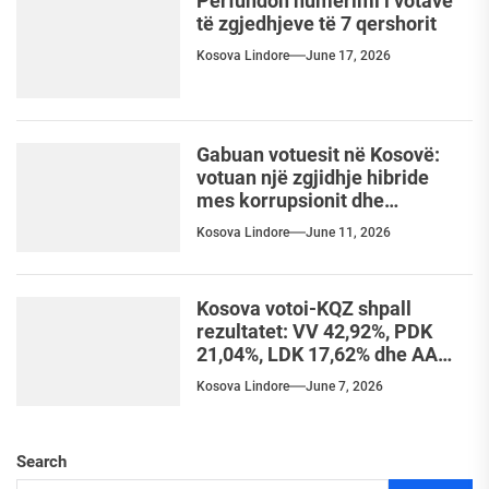
Përfundon numërimi i votave
të zgjedhjeve të 7 qershorit
Kosova Lindore
June 17, 2026
Gabuan votuesit në Kosovë:
votuan një zgjidhje hibride
mes korrupsionit dhe
patriotizmit
Kosova Lindore
June 11, 2026
Kosova votoi-KQZ shpall
rezultatet: VV 42,92%, PDK
21,04%, LDK 17,62% dhe AAK
7,18%
Kosova Lindore
June 7, 2026
Search