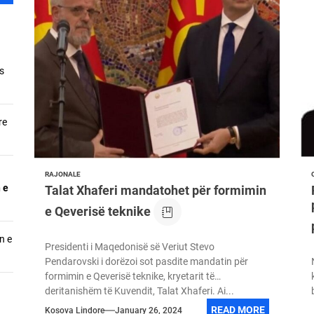
ëshilla për drejtuesit e protestave patriotike rinore e qytetare
arët do e realizojnë Lidhjen Shqiptare të Prizrenit, Vendimin e Kuvënd
s
i i Kombit/Askush nuk mund t’a pengojë Lëvizjen e Historisë
re
ashari dhe Familja Jashari janë shëmbulli më i lartënë histori i sacrif
RAJONALE
 e
Talat Xhaferi mandatohet për formimin
e Qeverisë teknike
n e
Presidenti i Maqedonisë së Veriut Stevo
Pendarovski i dorëzoi sot pasdite mandatin për
formimin e Qeverisë teknike, kryetarit të
deritanishëm të Kuvendit, Talat Xhaferi. Ai...
READ MORE
Kosova Lindore
January 26, 2024