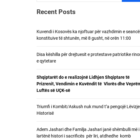
Recent Posts
Disa k
Shqipt
Kuvendi i Kosovës ka njoftuar për vazhdimin e seancë
konstituive të shtunën, më 8 gusht, në orën 11:00
Triumf
Disa këshilla për drejtuesit e protestave patriotike rino
Adem J
e qytetare
Shqiptarët do e realizojnë Lidhjen Shqiptare të
Prizrenit, Vendimin e Kuvëndit të Vlorës dhe Veprën
Luftës së UÇK-së
Triumfi i Kombit/Askush nuk mund t’a pengojë Lëvizje
Historisë
Adem Jashari dhe Familja Jashari janë shëmbulli më i
lartënë histori i sacrificës për liri, atdhedhe komb