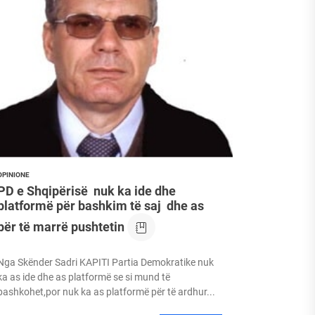
it të Vlorës dhe Veprën e Luftës së UÇK-së
icës për liri, atdhedhe komb
OPINIONE
PD e Shqipërisë nuk ka ide dhe
platformë për bashkim të saj dhe as
për të marrë pushtetin
Nga Skënder Sadri KAPITI Partia Demokratike nuk
ka as ide dhe as platformë se si mund të
bashkohet,por nuk ka as platformë për të ardhur...