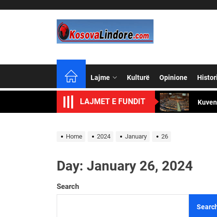
Skip
to
the
content
Lajme
Kulturë
Opinione
Histor
Adem J
LAJMET E FUNDIT
Kuvend
Disa k
Home
2024
January
26
Shqipt
Day:
January 26, 2024
Triumf
Search
Adem J
Searc
Kuvend