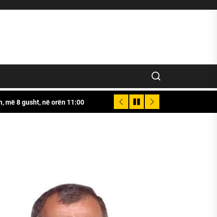
icës për liri, atdhedhe komb
n, më 8 gusht, në orën 11:00
it të Vlorës dhe Veprën e Luftës së UÇK-së
icës për liri, atdhedhe komb
n, më 8 gusht, në orën 11:00