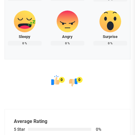
Sleepy
Angry
Surprise
0
%
0
%
0
%
0
0
Average Rating
5 Star
0%