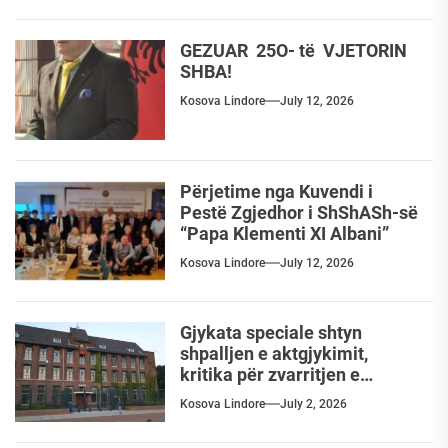
GEZUAR 25O- të VJETORIN
SHBA!
Kosova Lindore
July 12, 2026
Përjetime nga Kuvendi i
Pestë Zgjedhor i ShShASh-së
“Papa Klementi XI Albani”
Kosova Lindore
July 12, 2026
Gjykata speciale shtyn
shpalljen e aktgjykimit,
kritika për zvarritjen e
procesit
Kosova Lindore
July 2, 2026