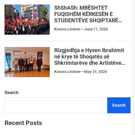
ShShASh: MBËSHTET
FUQISHËM KËRKESËN E
STUDENTËVE SHQIPTARË
PËR TË DREJTËN E DHËNIES
Kosova Lindore
June 11, 2026
SË PROVIMIT TË
JURISPRUDENCËS NË
GJUHËN E TYRE AMTARE
Rizgjedhja e Hysen Ibrahimit
SHQIPE
në krye të Shoqatës së
Shkrimtarëve dhe Artistëve
Shqiptarë
Kosova Lindore
May 31, 2026
Search
Search
Recent Posts