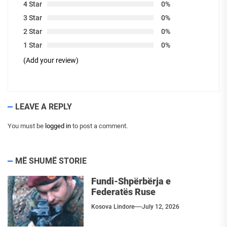
4 Star
0%
3 Star
0%
2 Star
0%
1 Star
0%
(Add your review)
LEAVE A REPLY
You must be
logged in
to post a comment.
MË SHUMË STORIE
Fundi-Shpërbërja e
Federatës Ruse
Kosova Lindore
July 12, 2026