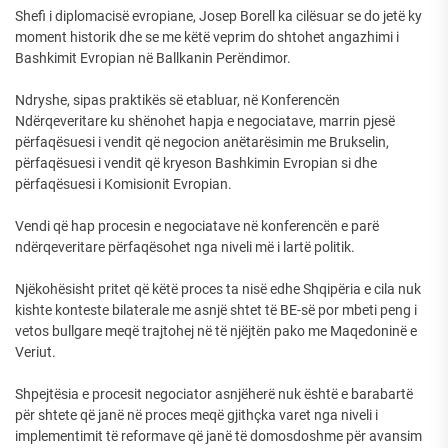
Shefi i diplomacisë evropiane, Josep Borell ka cilësuar se do jetë ky
moment historik dhe se me këtë veprim do shtohet angazhimi i
Bashkimit Evropian në Ballkanin Perëndimor.
Ndryshe, sipas praktikës së etabluar, në Konferencën
Ndërqeveritare ku shënohet hapja e negociatave, marrin pjesë
përfaqësuesi i vendit që negocion anëtarësimin me Brukselin,
përfaqësuesi i vendit që kryeson Bashkimin Evropian si dhe
përfaqësuesi i Komisionit Evropian.
Vendi që hap procesin e negociatave në konferencën e parë
ndërqeveritare përfaqësohet nga niveli më i lartë politik.
Njëkohësisht pritet që këtë proces ta nisë edhe Shqipëria e cila nuk
kishte konteste bilaterale me asnjë shtet të BE-së por mbeti peng i
vetos bullgare meqë trajtohej në të njëjtën pako me Maqedoninë e
Veriut.
Shpejtësia e procesit negociator asnjëherë nuk është e barabartë
për shtete që janë në proces meqë gjithçka varet nga niveli i
implementimit të reformave që janë të domosdoshme për avansim