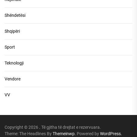
Shëndetësi
Shqipëri
Sport
Teknologji
Vendore
VV
Copyright © 2026
.
Të gjitha të drejtat e rezervuara.
Theme: The Headlines By
Themeinwp.
Powered by
WordPress.