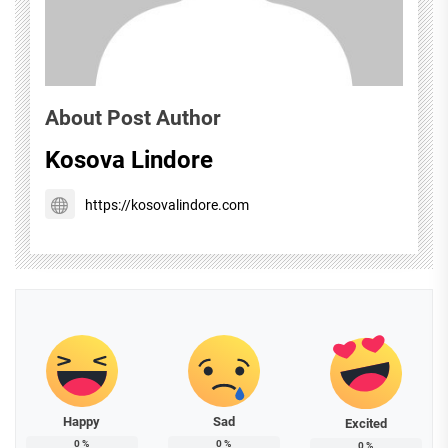
About Post Author
Kosova Lindore
https://kosovalindore.com
Happy
Sad
Excited
0
%
0
%
0
%