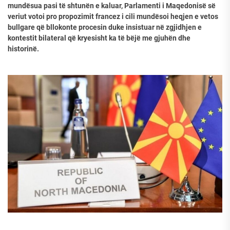
mundësua pasi të shtunën e kaluar, Parlamenti i Maqedonisë së
veriut votoi pro propozimit francez i cili mundësoi heqjen e vetos
bullgare që bllokonte procesin duke insistuar në zgjidhjen e
kontestit bilateral që kryesisht ka të bëjë me gjuhën dhe
historinë.