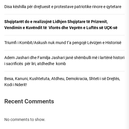
Disa këshilla për drejtuesit e protestave patriotike rinore e qytetare
Shqiptarët do e realizojnë Lidhjen Shqiptare të Prizrenit,
Vendimin e Kuvëndit të Vlorës dhe Veprën e Luftës së UÇK-së
Triumfi i Kombit/Askush nuk mund t’a pengojë Lëvizjen e Historisë
Adem Jashari dhe Familja Jashari janë shëmbulli më i lartënë histori
i sacrificës për liri, atdhedhe komb
Besa, Kanuni, Kushtetuta, Atdheu, Demokracia, Shteti i së Drejtës,
Kodi i Nderit!
Recent Comments
No comments to show.