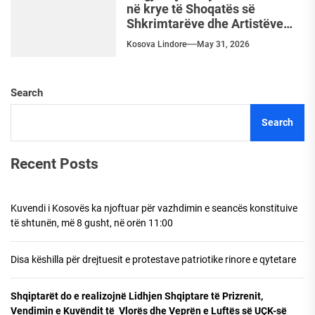
në krye të Shoqatës së
Shkrimtarëve dhe Artistëve
Shqiptarë
Kosova Lindore
May 31, 2026
Search
Search
Recent Posts
Kuvendi i Kosovës ka njoftuar për vazhdimin e seancës konstituive
të shtunën, më 8 gusht, në orën 11:00
Disa këshilla për drejtuesit e protestave patriotike rinore e qytetare
Shqiptarët do e realizojnë Lidhjen Shqiptare të Prizrenit,
Vendimin e Kuvëndit të Vlorës dhe Veprën e Luftës së UÇK-së